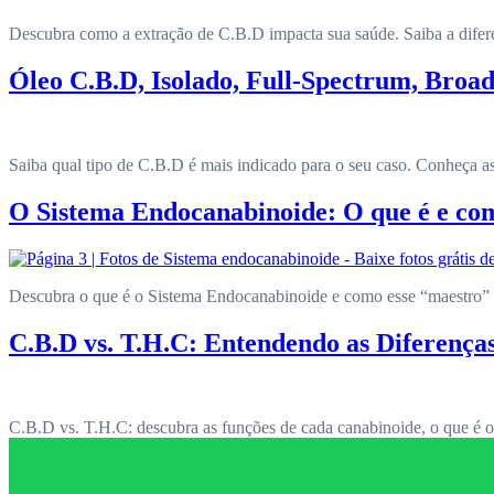
Descubra como a extração de C.B.D impacta sua saúde. Saiba a difere
Óleo C.B.D, Isolado, Full-Spectrum, Bro
Saiba qual tipo de C.B.D é mais indicado para o seu caso. Conheça as
O Sistema Endocanabinoide: O que é e com
Descubra o que é o Sistema Endocanabinoide e como esse “maestro” bi
C.B.D vs. T.H.C: Entendendo as Diferenç
C.B.D vs. T.H.C: descubra as funções de cada canabinoide, o que é o 