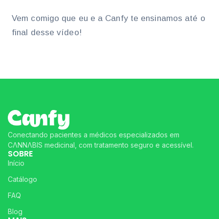
Vem comigo que eu e a Canfy te ensinamos até o
final desse vídeo!
Tagged
canfy
,
cannabis
,
cannafy
,
cannfy
,
cbd
,
importação
Conectando pacientes a médicos especializados em
CΛNNΛBIS medicinal, com tratamento seguro e acessível.
SOBRE
Início
Catálogo
FAQ
Blog